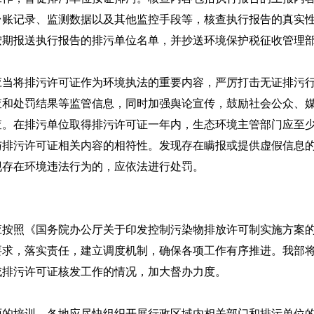
台账记录、监测数据以及其他监控手段等，核查执行报告的真实
按期报送执行报告的排污单位名单，并抄送环境保护税征收管理
将排污许可证作为环境执法的重要内容，严厉打击无证排污行
查和处罚结果等监管信息，同时加强舆论宣传，鼓励社会公众、
在排污单位取得排污许可证一年内，生态环境主管部门应至少
与排污许可证相关内容的相符性。发现存在瞒报或提供虚假信息
现存在环境违法行为的，应依法进行处罚。
《国务院办公厅关于印发控制污染物排放许可制实施方案的通知
要求，落实责任，建立调度机制，确保各项工作有序推进。我部
成排污许可证核发工作的情况，加大督办力度。
培训，各地应尽快组织开展行政区域内相关部门和排污单位的