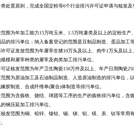
照分类处置原则，完成全国淀粉等6个行业排污许可证申请与核发
为年加工能力15万吨玉米、1.5万吨薯类及以上的淀粉生产
制品的排污单位；纳入备案登记的范围是豆制品制造、蛋品加工
可证发放范围为年屠宰生猪10万头及以上、肉牛1万头及以上、
其他规模和屠宰种类的屠宰及肉类加工排污单位。
核发范围为年产卫生陶瓷150万件及以上、年产日用陶瓷25
围为原油加工及石油制品制造、人造原油制造的排污单位，以
橡胶制造、合成纤维单(聚合)体制造等排污单位。
围为含炼铁、烧结、球团等工序的生产的炼铁排污单位，含炼
轧的钢压延加工排污单位。
发范围为铜、铅锌、镍钴、锡、锑、铝、镁、汞、钛等常用有
位。