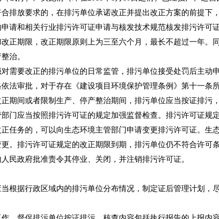
符合排放要求的，在排污单位承诺改正并提出改正方案的前提下
的申请和相关行业排污许可证申请与核发技术规范核发排污许可
和改正期限，改正期限原则上为三至六个月，最长不超过一年。
产整治。
需要改正的排污单位的日常监管，排污单位接受处罚后主动申
格依法审批，对于存在《建设项目环境保护管理条例》第十一条
改正期间或者限制生产、停产整治期间，排污单位应当按证排污
管部门应当按照排污许可证的规定加强监督检查。排污许可证规
改正任务的，可以向生态环境主管部门申请变更排污许可证。生
变更。排污许可证规定的改正期限到期，排污单位仍不符合许可
的人民政府批准责令其停业、关闭，并注销排污许可证。
根据行政区域内的排污单位分布情况，制定证后管理计划，尽
，督促排污单位按证排污。核查内容包括执行报告的上报内容