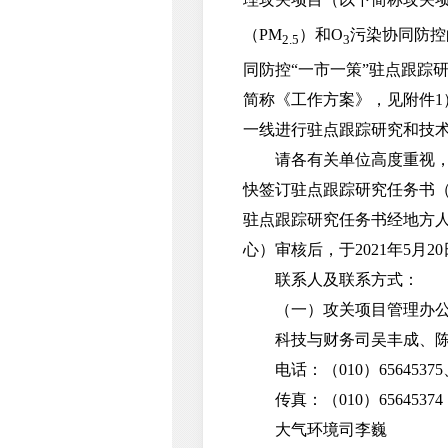
（PM
）和O
污染协同防控
2.5
3
同防控“一市一策”驻点跟踪
简称《工作方案》，见附件1
一线进行驻点跟踪研究和技
请各有关单位高度重视，加
快签订驻点跟踪研究任务书
驻点跟踪研究任务书经地方
心）审核后，于2021年5
联系人及联系方式：
（一）攻关项目管理办
科技与财务司吴丰成、
电话：（010）65645375、6
传真：（010）65645374
大气环境司李巍