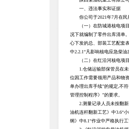
一、违法事实和证据
你公司于2021年7月在
（一）在防城港核电项目民
况下就编制了零件出库清单。
心下发的总、部装工艺配套
中2.2.1“凡影响核电应
（二）在红沿河核电项目民
1.仓储运输部保管员在未收
位因工作需要领用产品和物
单办理出库手续”的规定,不
管理控制程序》”的要求。
2.测量记录人员未按翻新连
油机连杆翻新工艺》中3.6
纲》中8.1“作业中严格执行