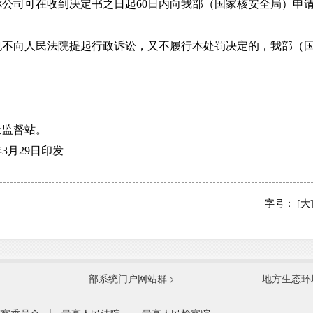
司可在收到决定书之日起60日内向我部（国家核安全局）申请
向人民法院提起行政诉讼，又不履行本处罚决定的，我部（国
监督站。
3月29日印发
字号：
[大
国防部
国家
部系统门户网站群
地方生态环
科学技术部
工业
公安部
民政