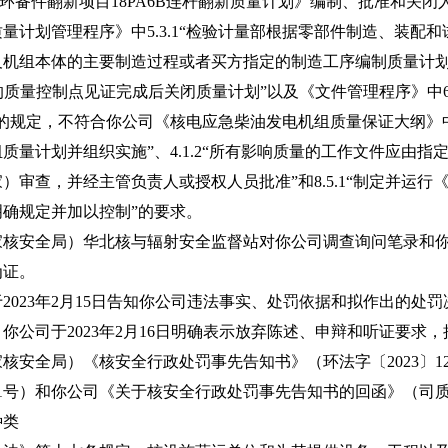
备件翻新项目18PA6B连杆翻新质量计划》编制、批准和关闭
量计划管理程序》中5.3.1“检验计量部根据零部件制造、装配
机组本体的主要制造过程或者买方指定的制造工序编制质量计划”、
质量控制点见证完成后关闭质量计划”以及《文件管理程序》中6.1
规定，不符合你公司《核电应急柴油发电机组质量保证大纲》中3.1
质量计划并组织实施”、4.1.2“所有影响质量的工作文件应由
）审查，并经主管负责人或授权人员批准”和8.5.1“制定并运
确规定并加以控制”的要求。
安全局）华北核与辐射安全监督站对你公司调查询问笔录和你
为证。
23年2月15日告知你公司违法事实、处罚依据和拟作出的处
你公司于2023年2月16日明确表示放弃陈述、申辩和听证要求
全局）《核安全行政处罚事先告知书》（环法字〔2023〕1
01号）和你公司《关于核安全行政处罚事先告知书的回函》（司质呈
种类