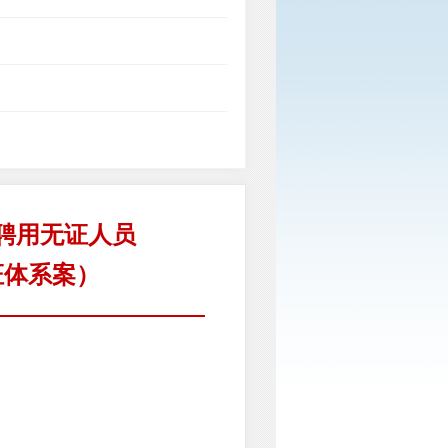
聘用无证人员
证体系案）