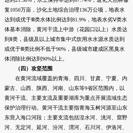
达到21.58%，水土保持率达到67.74%，退化天然林修
复1050万亩，沙化土地综合治理136万公顷，地表水
达到或优于Ⅲ类水体比例达到81.9%，地表水劣Ⅴ类水
体基本消除，黄河干流上中游（花园口以上）水质达
到Ⅱ类，县级及以上城市集中式饮用水水源水质达到
或优于Ⅲ类比例不低于90%，县级城市建成区黑臭水
体消除比例达到90%以上。
（四）攻坚范围
在黄河流域覆盖的青海、四川、甘肃、宁夏、内
蒙古、山西、陕西、河南、山东等9省区范围内，以
黄河干流、主要支流及重要湖库为重点开展流域生态
保护治理行动。黄河干流主要指青海玉树河源至山东
东营入海口河段；主要支流包括湟水河、洮河、窟野
河、无定河、延河、汾河、渭河、石川河、伊洛河、