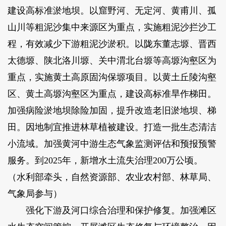
建设高标准淤地坝。以窟野河、无定河、黄甫川、孤
山川等粗泥沙集中来源区为重点，实施粗泥沙拦沙工
程，有效减少下游粗泥沙淤积。以陇东董志塬、晋西
太德塬、陕北洛川塬、关中渭北台塬等高塬沟壑区为
重点，实施黄土高原固沟保塬项目。以黄土丘陵沟壑
区、黄土高塬沟壑区为重点，建设高标准旱作梯田。
加强病险淤地坝除险加固，提升改造老旧淤地坝、梯
田。因地制宜推进林草植被建设。打造一批生态清洁
小流域。加强黄河中游生态气象监测评估和预报预警
服务。到2025年，新增水土流失治理200万公顷。
（水利部牵头，自然资源部、农业农村部、林草局、
气象局参与）
强化下游及河口综合治理和保护修复。加强滩区