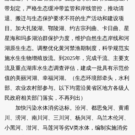
带划定，严格生态缓冲带监管和岸线管控，推动清
退、搬迁与生态保护要求不符的生产活动和建设项
目。加大扎陵湖、鄂陵湖、约古宗列曲、卡日曲、星
星海和玛多湖泊群保护力度，维护自然生态岸线和河
湖原生生态。调整优化黄河禁渔期制度，科学规范实
施水生生物增殖放流。到2025年，完成干流、主要支
流及重点湖库水生态调查评估，建成一批具有示范价
值的美丽河湖、幸福河湖。（生态环境部牵头，水利
部、农业农村部参与。以下均需沿黄省区地方各级人
民政府相关部门落实，不再列出）
加快污染水体消劣达标。汾河、都思兔河、黄甫
川、涝河、南川河、三川河、杨兴河、乌兰木伦河、
小黑河、泔河、马莲河等劣Ⅴ类水体，编制实施消劣