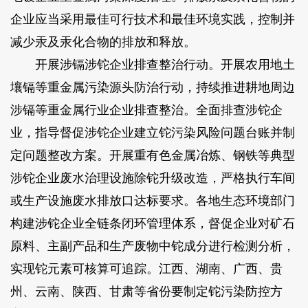
企业应当采用最佳可行技术和最佳环境实践，控制并
减少汞及汞化合物的排放和释放。
开展涉镉涉铊企业排查整治行动。开展农用地土
壤镉等重金属污染源头防治行动，持续推进耕地周边
涉镉等重金属行业企业排查整治。全面排查涉铊企
业，指导督促涉铊企业建立铊污染风险问题台账并制
定问题整改方案。开展重有色金属冶炼、钢铁等典型
涉铊企业废水治理设施除铊升级改造，严格执行车间
或生产设施废水排放口达标要求。各地生态环境部门
构建涉铊企业全链条闭环管理体系，督促企业对矿石
原料、主副产品和生产废物中铊成分进行检测分析，
实现铊元素可核算可追踪。江西、湖南、广西、贵
州、云南、陕西、甘肃等省份要制定铊污染防控方