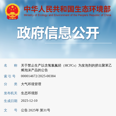
名 称
关于禁止生产以含氢氯氟烃（HCFCs）为发泡剂的挤出聚苯乙
烯泡沫产品的公告
000014672/2025-00384
索 引 号
分 类
大气环境管理
发布机关
生态环境部
2025-12-10
生成日期
文 号
公告 2025年 第31号