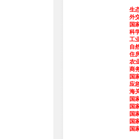
生
外
国
科
工
自
住
农
商
国
应
海
国
国
国
国
国