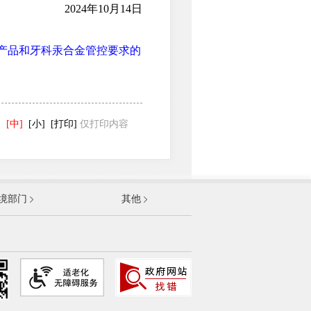
2024年10月14日
产品和牙科汞合金管控要求的
]
[中]
[小]
[打印]
仅打印内容
发展和改革委员会
境部门
其他
和信息化部
部
资源和社会保障部
和城乡建设部
农村部
卫生健康委员会