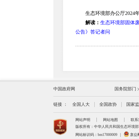
生态环境部办公厅2024年1
解读：
生态环境部固体
公告》答记者问
外交部
中国政府网
国务院部门
教育部
国家民族事务委员会
链接 ：
全国人大
全国政协
国家
司法部
网站声明
网站地图
联系
自然资源部
版权所有：中华人民共和国生态环境部
交通运输部
网站标识码：bm17000009
|
京公网安
商务部