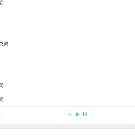
会
总局
局
局
号
主 题 词