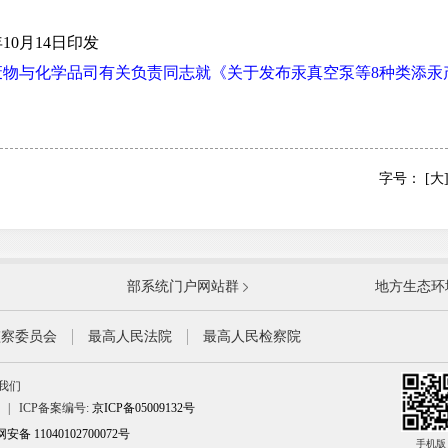
0月14日印发
废物与化学品司有关负责同志就《关于发布汞真空泵等8种类添汞
字号：
[大
国防部
国家
部系统门户网站群
地方生态环
科学技术部
工业
公安部
民政
监察委员会
最高人民法院
最高人民检察院
财政部
人力
我们
生态环境部
住房
|
ICP备案编号:
京ICP备05009132号
水利部
农业
备 11040102700072号
文化和旅游部
手机版
国家