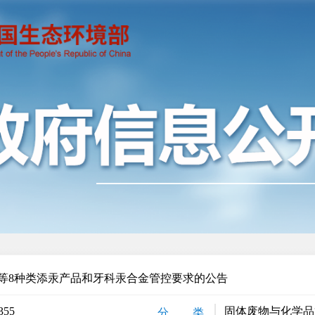
等8种类添汞产品和牙科汞合金管控要求的公告
355
固体废物与化学品
分 类