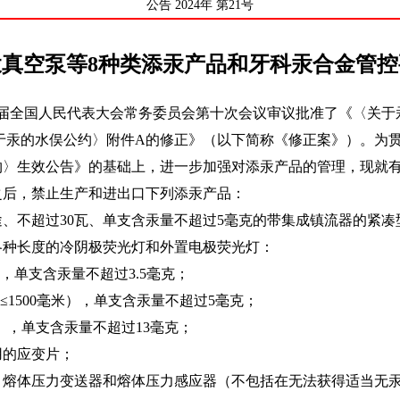
公告 2024年 第21号
真空泵等8种类添汞产品和牙科汞合金管
四届全国人民代表大会常务委员会第十次会议审议批准了《〈关
关于汞的水俣公约〉附件A的修正》（以下简称《修正案》）。为
约〉生效公告》的基础上，进一步加强对添汞产品的管理，现就
日之后，禁止生产和进出口下列添汞产品：
不超过30瓦、单支含汞量不超过5毫克的带集成镇流器的紧凑
长度的冷阴极荧光灯和外置电极荧光灯：
，单支含汞量不超过3.5毫克；
≤1500毫米），单支含汞量不超过5毫克；
），单支含汞量不超过13毫克；
的应变片；
体压力变送器和熔体压力感应器（不包括在无法获得适当无汞