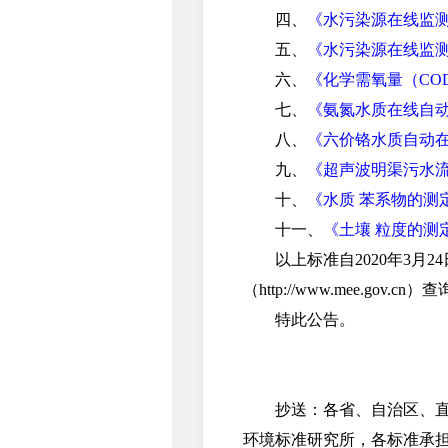
四、
《水污染源在线监测系统
五、
《水污染源在线监测系
六、
《化学需氧量（COD
七、
《氨氮水质在线自动监
八、
《六价铬水质自动在线
九、
《超声波明渠污水流量
十、
《水质 苯系物的测定 
十一、
《土壤 粒度的测定 
以上标准自2020年3月2
（http://www.mee.gov.cn）
特此公告。
抄送：各省、自治区、直辖
环境标准研究所，各标准承