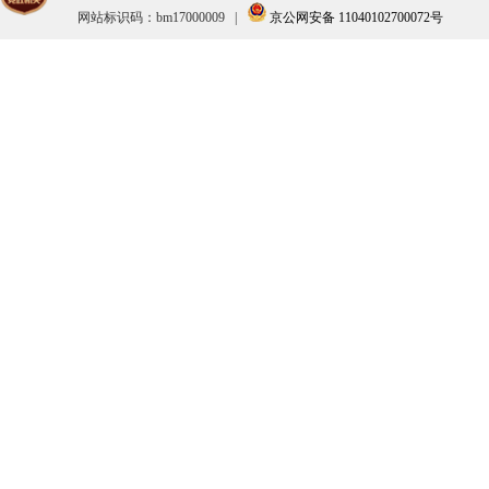
网站标识码：bm17000009
|
京公网安备 11040102700072号
商务部
文化和旅
退役军人事务部
应急管理
审计署
国家语言
国家原子能机构
国家核安
海关总署
国家税务
国家金融监督管理总局
中国证券
国家体育总局
国家信访
国家知识产权局
国家国际
国务院参事室
国家机关
国家标准化管理委员会
国家新闻
国务院研究室
国务院侨
国务院台湾事务办公室
国家互联
新华通讯社
中国科学
中国工程院
国务院发
中国气象局
国家行政
国家能源局
国家国防