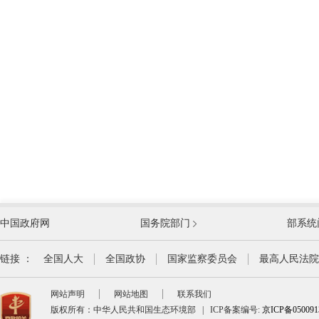
外交部
国防部
中国政府网
国务院部门
部系统
教育部
科学技术
国家民族事务委员会
公安部
链接 ：
全国人大
全国政协
国家监察委员会
最高人民法院
司法部
财政部
网站声明
网站地图
联系我们
自然资源部
生态环境
版权所有：中华人民共和国生态环境部
|
ICP备案编号:
京ICP备05009
交通运输部
水利部