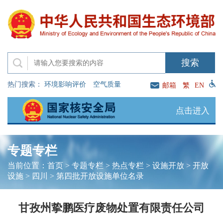
热门搜索：
环境影响评价
空气质量
邮箱
繁
EN
点击进入
专题专栏
当前位置：
首页
>
专题专栏
>
热点专栏
>
设施开放
>
开放
设施
>
四川
>
第四批开放设施单位名录
甘孜州挚鹏医疗废物处置有限责任公司