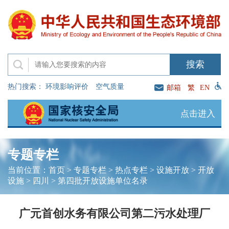
热门搜索：
环境影响评价
空气质量
邮箱
繁
EN
点击进入
专题专栏
当前位置：
首页
>
专题专栏
>
热点专栏
>
设施开放
>
开放
设施
>
四川
>
第四批开放设施单位名录
广元首创水务有限公司第二污水处理厂