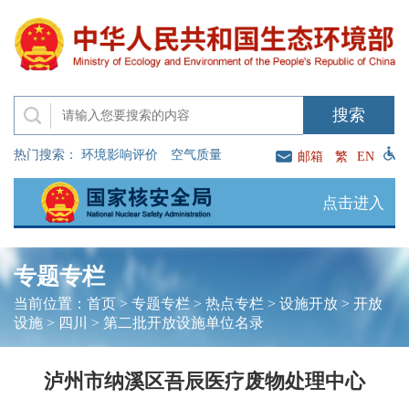
热门搜索：
环境影响评价
空气质量
邮箱
繁
EN
点击进入
专题专栏
当前位置：
首页
>
专题专栏
>
热点专栏
>
设施开放
>
开放
设施
>
四川
>
第二批开放设施单位名录
泸州市纳溪区吾辰医疗废物处理中心