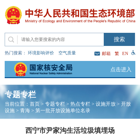
热门搜索：
环境影响评价
空气质量
邮箱
繁
EN
点击进入
专题专栏
当前位置：
首页
>
专题专栏
>
热点专栏
>
设施开放
>
开放
设施
>
青海
>
第一批开放设施单位名录
西宁市尹家沟生活垃圾填埋场