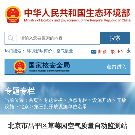
热门搜索：
环境影响评价
空气质量
邮箱
繁
EN
点击进入
专题专栏
当前位置：
首页
>
专题专栏
>
热点专栏
>
设施开放
>
开放
设施
>
北京
>
第三批开放设施单位名录
北京市昌平区草莓园空气质量自动监测站