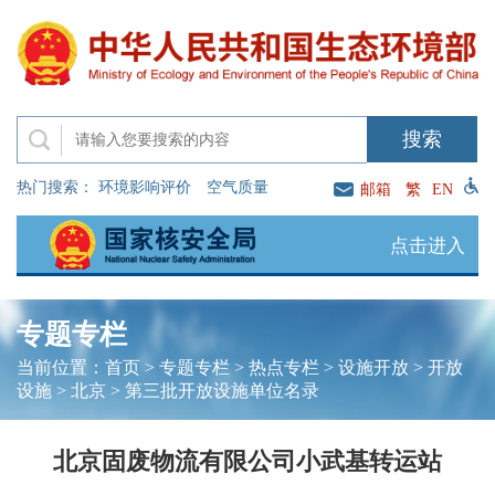
热门搜索：
环境影响评价
空气质量
邮箱
繁
EN
点击进入
专题专栏
当前位置：
首页
>
专题专栏
>
热点专栏
>
设施开放
>
开放
设施
>
北京
>
第三批开放设施单位名录
北京固废物流有限公司小武基转运站