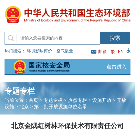
热门搜索：
环境影响评价
空气质量
邮箱
繁
EN
点击进入
专题专栏
当前位置：
首页
>
专题专栏
>
热点专栏
>
设施开放
>
开放
设施
>
北京
>
第二批开放设施单位名录
北京金隅红树林环保技术有限责任公司