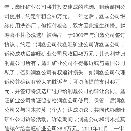
年，鑫旺矿业公司将其投资建成的洗选厂租给鑫国公
司使用，约定年租金90万元。一年之后，鑫国公司继
续使用洗选厂，但拒付租金，双方因此发生纠纷。赵
寿喜不甘心洗选厂被强占，于2009年与润鑫公司签订
协议，约定：润鑫公司代鑫旺矿业公司诉鑫国公司，
诉讼成功后鑫旺矿业公司只收回48万元，其余利益归
润鑫公司所有，鑫旺矿业公司不得撤诉或与鑫国公司
私了，否则润鑫公司有权追讨损失；如润鑫公司代理
诉讼并确认有较大的胜诉率，可协商提前支付48万
元，并签订将洗选厂过户给润鑫公司的转让合同。鑫
旺矿业公司将证照交给润鑫公司使用、保管。后润鑫
公司又与阿木拉莫（个人）达成协议，共同代办鑫旺
矿业公司诉讼活动。诉讼期间，润鑫公司和阿木拉莫
陆续付给鑫旺矿业公司38.9万元。2011年11月，一审