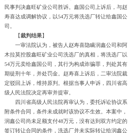
民事判决鑫旺矿业公司胜诉。鑫国公司上诉后，与赵
寿喜达成调解协议，以54万元将洗选厂转让给鑫国公
司。
【
裁判结果
】
一审法院认为，被告人赵寿喜隐瞒润鑫公司和阿
木拉莫控股鑫旺矿业公司洗选厂的真相，将洗选厂以
54万元卖给鑫国公司，其行为构成诈骗罪，判处其有
期徒刑十年，并处罚金。赵寿喜上诉后，二审法院裁
定驳回上诉，维持原判。根据当事人申诉，四川省高
级人民法院决定再审并提审。
四川省高级人民法院再审认为，委托诉讼协议系
附条件合同，条件未成就时该协议不生效。本案中，
润鑫公司尚未足额支付48万元，没有达到双方约定的
签订转让合同的条件，洗选厂并未实际转让给润鑫公