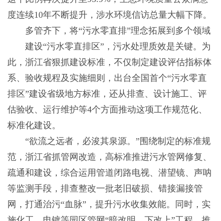
度连续10年不断提升，涉水环境信访总量大幅下降。
多管齐下，将“污水零直排”理念拓展到多个领域
建设“污水零直排区”，污水处理质效是关键。为
此，浙江省狠抓建设标准，不仅制定建设评估指标体
系、验收规程及实施细则，出台全国首个“污水零直
排区”建设省级地方标准，还从排查、设计施工、评
估验收、运行维护等4个方面推动这项工作规范化、
标准化建设。
“欲流之远者，必浚其泉源。”围绕制定的标准规
范，浙江省抓管网改造，高标准推进污水管网修复、
疏通和建设，综合运用管道闭路电视、潜望镜、声呐
等监测手段，排查整改一批老旧破损、错接漏接管
网，打通治污“血脉”，提升污水收集效能。同时，实
施化工、电镀等园区管网“暗改明、下改上”工程，推