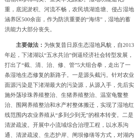
重，底泥淤积、河流不畅，农民填湖造塘、侵占湿地
涵养区500余亩，作为防洪重要的“海绵”，湿地的蓄
洪能力大部分丧失。
主要做法：
为恢复昔日原生态湿地风貌，自2013
年起，下渚湖以“五水共治”倒逼经济社会转型发展，
打出了“截、清、治、修、管”5大组合拳，走出了一
条湿地生态修复的新路子。一是源头截污。针对农业
面源污染是下渚湖最大的污染源，从源入手，先后实
施外荡珍珠养殖整治、生猪养殖整治、温室龟鳖整
治、围网养殖整治和水产村整体搬迁，实现了湿地红
线范围内农业养殖从“多到少到无”的根本转变。二是
清淤疏浚。开展中小流域综合治理工程，以水系沟
通、清淤疏浚、生态护岸、闸坝修缮等方式，对湖内