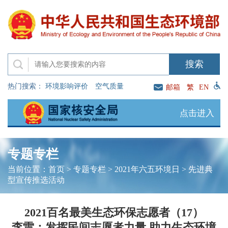
热门搜索：
环境影响评价
空气质量
邮箱
繁
EN
点击进入
专题专栏
当前位置：
首页
>
专题专栏
>
2021年六五环境日
>
先进典
型宣传推选活动
2021百名最美生态环保志愿者（17）
李雷：发挥民间志愿者力量 助力生态环境