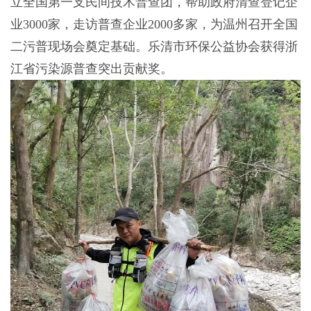
立全国第一支民间技术普查团，帮助政府清查登记企
业3000家，走访普查企业2000多家，为温州召开全国
二污普现场会奠定基础。乐清市环保公益协会获得浙
江省污染源普查突出贡献奖。