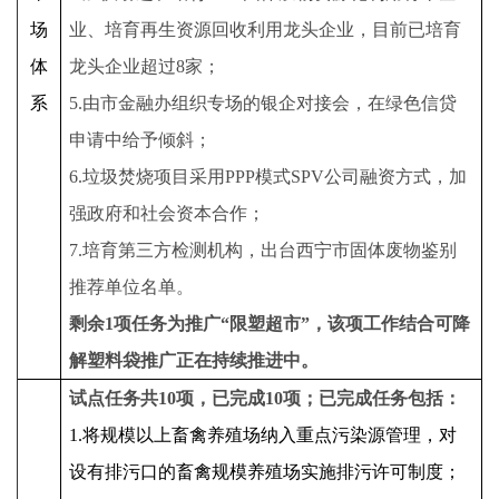
场
业、培育再生资源回收利用龙头企业，目前已培育
体
龙头企业超过8家；
系
5.由市金融办组织专场的银企对接会，在绿色信贷
申请中给予倾斜；
6.垃圾焚烧项目采用PPP模式SPV公司融资方式，加
强政府和社会资本合作；
7.培育第三方检测机构，出台西宁市固体废物鉴别
推荐单位名单。
剩余1项任务为推广“限塑超市”，该项工作结合可降
解塑料袋推广正在持续推进中。
试点
任务
共10
项
，已完成10项；已完成任务
包括：
1.将规模以上畜禽养殖场纳入重点污染源管理，对
设有排污口的畜禽规模养殖场实施排污许可制度；