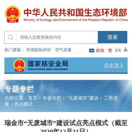
热门搜索：
环境影响评价
空气质量
邮箱
繁
EN
点击进入
专题专栏
当前位置：
首页
>
专题专栏
>
“无废城市”建设
>
工作进
展
>
亮点模式
瑞金市“无废城市”建设试点亮点模式（截至
2020年12月31日）