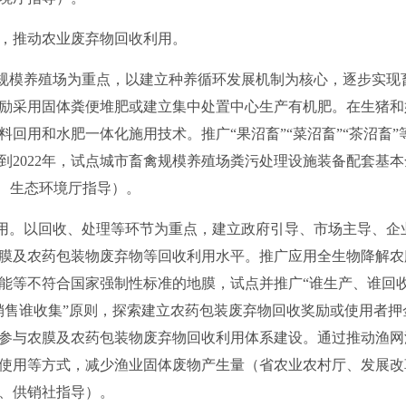
推动农业废弃物回收利用。
规模养殖场为重点，以建立种养循环发展机制为核心，逐步实现
励采用固体粪便堆肥或建立集中处置中心生产有机肥。在生猪和
料回用和水肥一体化施用技术。推广“果沼畜”“菜沼畜”“茶沼畜
到2022年，试点城市畜禽规模养殖场粪污处理设施装备配套基
厅、生态环境厅指导）。
用。以回收、处理等环节为重点，建立政府引导、市场主导、企
膜及农药包装物废弃物等回收利用水平。推广应用全生物降解农
能等不符合国家强制性标准的地膜，试点并推广“谁生产、谁回收
销售谁收集”原则，探索建立农药包装废弃物回收奖励或使用者
参与农膜及农药包装物废弃物回收利用体系建设。通过推动渔网
使用等方式，减少渔业固体废物产生量（省农业农村厅、发展改
、供销社指导）。