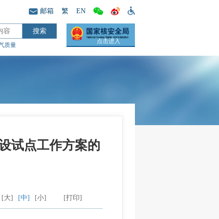
邮箱
繁
EN
点击进入
气质量
建设试点工作方案的
[大]
[中]
[小]
[打印]