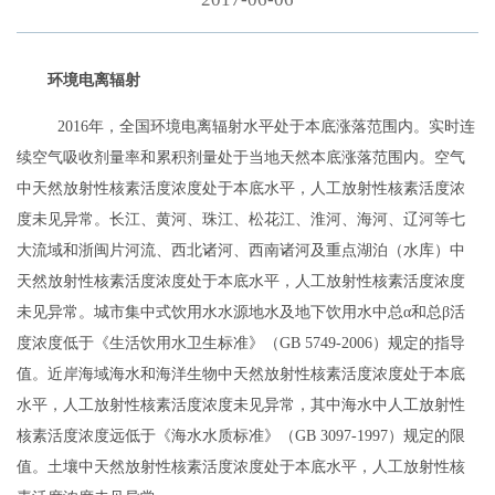
环境电离辐射
2016年，全国环境电离辐射水平处于本底涨落范围内。实时连
续空气吸收剂量率和累积剂量处于当地天然本底涨落范围内。空气
中天然放射性核素活度浓度处于本底水平，人工放射性核素活度浓
度未见异常。长江、黄河、珠江、松花江、淮河、海河、辽河
等七
大流域和
浙闽片河流、西北诸河
、
西南诸河
及
重点湖泊（水库）中
天然放射性核素活度浓度处于本底水平，人工放射性核素活度浓度
未见异常。城市集中式饮用水水源地水及地下饮用水中总α和总β活
度浓度低于《生活饮用水卫生标准》（GB
5749-2006）规定的指导
值。近岸海域海水和海洋生物中天然放射性核素活度浓度处于本底
水平，人工放射性核素活度浓度未见异常，其中海水中人工放射性
核素活度浓度远低于《海水水质标准》（GB
3097-1997）规定的限
值。土壤中天然放射性核素活度浓度处于本底水平，人工放射性核