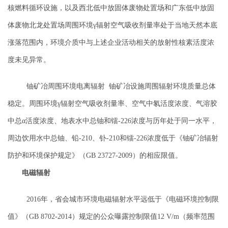
核燃料循环设施，以及西北低中放固体废物处置场和广东低中放固
体废物北龙处置场周围环境γ辐射空气吸收剂量率处于当地天然本底
涨落范围内，环境介质中与上述企业活动相关的放射性核素活度浓
度未见异常。
铀矿冶周围环境电离辐射
铀矿冶设施周围辐射环境质量总体
稳定。周围环境γ辐射空气吸收剂量率、空气中氡活度浓度、气溶胶
中总α活度浓度、地表水中总铀和镭-226浓度与历年处于同一水平，
周边饮用水中总铀、铅-210、钋-210和镭-226浓度低于
《铀矿冶辐射
防护和环境保护规定》（GB 23727-2009）
的相应
限值。
电磁辐射
2016年，省会城市环境电磁辐射水平远低于《电磁环境控制限
值》（GB 8702-2014）规定的公众曝露控制限值12
V/m（频率范围