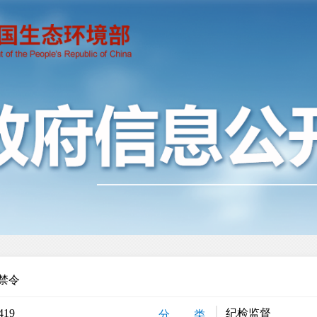
禁令
419
纪检监督
分 类