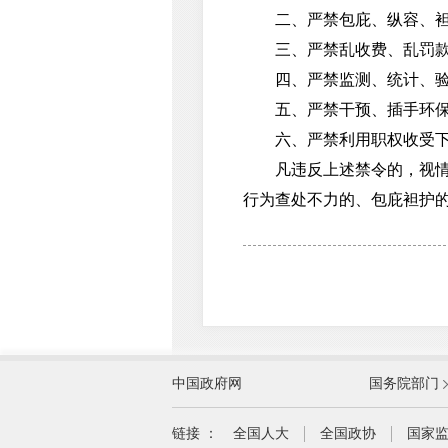
二、严禁包庇、纵容、袒
三、严禁乱收费、乱罚
四、严禁监测、统计、验
五、严禁干预、插手环保工
六、严禁利用职权收受下属
凡违反上述禁令的，视情节
行为查处不力的、包庇袒护
外交部
中国政府网
国务院部门
教育部
国家民族事务委员会
链接 ：
全国人大
全国政协
国家