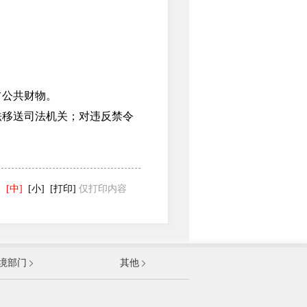
公共财物。
移送司法机关；对违反禁令
]
[中]
[小]
[打印]
仅打印内容
发展和改革委员会
境部门
其他
和信息化部
部