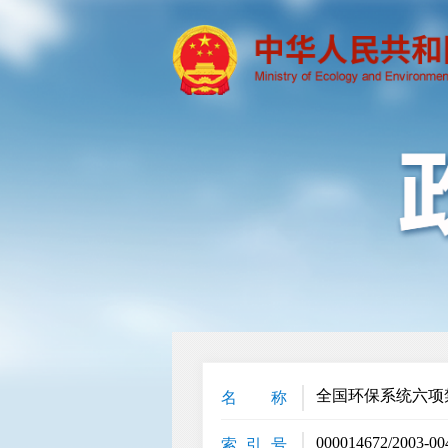
全国环保系统六项
名 称
000014672/2003-00
索 引 号