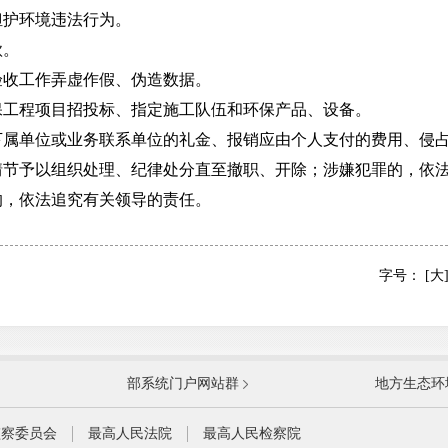
护环境违法行为。
款。
收工作弄虚作假、伪造数据。
程项目招投标、指定施工队伍和环保产品、设备。
单位或业务联系单位的礼金、报销应由个人支付的费用、侵占
予以组织处理、纪律处分直至撤职、开除；涉嫌犯罪的，依法
的，依法追究有关领导的责任。
字号：
[大
国防部
国家
部系统门户网站群
地方生态环
科学技术部
工业
公安部
民政
监察委员会
最高人民法院
最高人民检察院