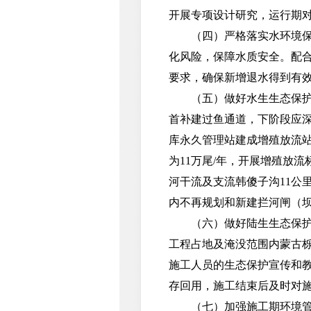
开展专项设计研究，运行期
（四）严格落实水环境保护
化风险，保障水质安全。配
要求，确保新增退水得到有
（五）做好水生生态保护工
首补建过鱼通道，下阶段应
库永久管理站建成增殖放流
为11万尾/年，开展增殖放
河干流及支流韩傻子沟11公
内不再规划和新建拦河闸（
（六）做好陆生生态保护工
工程占地及淹没范围内蒙古
施工人员的生态保护宣传和
存回用，施工结束后及时对
（七）加强施工期环境管理