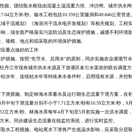
调节性能。团结取水枢纽由混凝土溢流重力坝、冲沙闸、城市供水闸和
04立方米/秒。输水工程包括10.359公里隧洞和49.846公里管道
干流规划》《海浪河干流水电开发规划》等相关规划。工程实
影响，须全面严格落实污染防治及生态保护措施，减缓不利环境
质、规模、地点和拟采取的环境保护措施。
应重点做好的工作
措施。按照“先节水、后用水”的原则，同步实施农业灌溉节水
市和牡丹江市现有城市供水水源及下游灌区各引水渠首的联合调度
特枯水年、连续枯水年等特殊来水条件时，启用现有水源，并控
泄措施。制定林海水库蓄水及运行期生态流量下泄方案，在初
月中旬下泄流量分别不小于7.71立方米/秒和10.59立方米/秒，
和3.53立方米/秒。林海水库每年4月下旬至5月初实施一次洪水调度
万立方米。同步建设生态流量在线监控系统，进行实时监控。
水工程措施。电站尾水下泄将产生低温水影响，应采取分层取