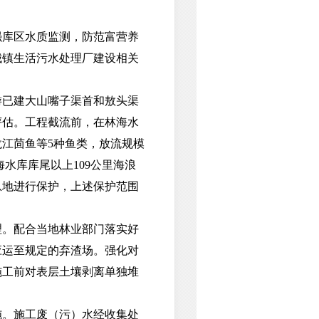
库区水质监测，防范富营养
城镇生活污水处理厂建设相关
已建大山嘴子渠首和敖头渠
评估。工程截流前，在林海水
江茴鱼等5种鱼类，放流规模
水库库尾以上109公里海浪
栖息地进行保护，上述保护范围
。配合当地林业部门落实好
应运至规定的弃渣场。强化对
施工前对表层土壤剥离单独堆
。施工废（污）水经收集处