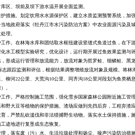
对库区、坝前及坝下游水温开展全面监测。
措施。划定饮用水水源保护区，建立水质监测预警系统，加强
合当地政府落实《牡丹江市水污染防治方案》中农业面源污染及
效处理。
作。在林海水库和团结取水枢纽建设竖缝式鱼道过鱼，在下游
深化水工模型实验研究，优化设计，运行期开展过鱼效果监测与
站，形成运行管理和放流能力，放流对象为哲罗鲑、细鳞鲑、黑龙
流标志跟踪监测和评估，根据结果调整增殖放流对象及规模。将林海
里、柳河22公里、大荒沟10公里、同齐沟18公里河段划为鱼类
坝）。
作。严格控制施工范围，强化雪乡国家森林公园附近施工管理
栎和野大豆等植物的保护措施。渣场应做到先挡后弃，工程弃渣
教育，严禁乱砍滥伐和非法猎捕野生动物。落实水土保持措施，
施工迹地进行复垦或生态恢复。
，落实废（污）水、生活垃圾处理和扬尘、噪声污染防治措施