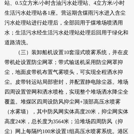
站、0.5立方米/小时含油污水处理站、4立方米/小时
生活污水处理站各1座。营运期含煤雨污水进入含尘
污水处理站进行处理后，全部回用于煤堆场喷洒用
水；生活污水经生活污水处理站处理后回用于绿化和
道路清洗。
（三）装卸船机设置10套湿式喷雾系统，并在皮
带机处设置防尘网罩；带式输送机采用防尘网罩抑
尘，地面皮带机布置气雾喷头，可实现全程洒水抑
尘。皮带转运站局部密封，并配置静电除尘器。堆场
四周设置管网和洒水喷枪，实现整个堆场洒水降尘全
覆盖。堆煤区四周设防风抑尘网+顶部高压水喷雾
（水雾墙），其中防风网实体高度20米，抑尘网实体
高度24米，总长度为3564米；沿堆场四周防风（抑
尘）网上每隔约100米设置1组高压水喷雾系统。港区