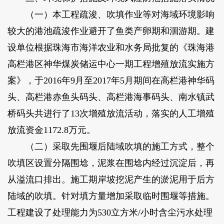
（一）本工程疏浚、吹填作业等对海域环境影响
较大的港池疏浚作业避开了鱼类产卵期和洄游期。建
设单位根据珠海市海洋农业和水务局批复的《珠海港
高栏港区神华煤炭储运中心一期工程增殖放流实施方
案》，于2016年9月至2017年5月期间在高栏港神华码
头、高栏港赤鱼头码头、高栏港海事码头、南水镇武
桥码头共进行了13次增殖放流活动，落实的人工增殖
放流资金1172.8万元。
（二）采取先围堰后陆域吹填的施工方式，整个
吹填区设置分隔围埝，泥浆在围埝内经过沉淀后，再
从溢流口排出。施工期岸坡挖泥产生的淤泥用于后方
陆域的吹填。针对填方量增加采取临时围堰等措施。
工程建设了处理能力为530立方米/小时含尘污水处理