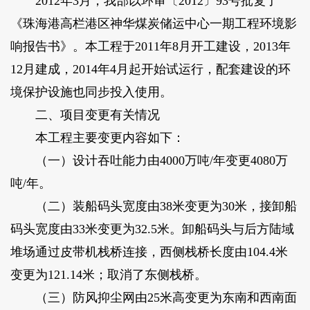
2012年3月，我部以环审〔2012〕93号批复了
《珠海港高栏港区神华煤炭储运中心一期工程环境影
响报告书》。本工程于2011年8月开工建设，2013年
12月建成，2014年4月起开始试运行，配套建设的环
境保护设施也同步投入使用。
二、项目变更有关情况
本工程主要变更内容如下：
（一）设计吞吐能力由4000万吨/年变更4080万
吨/年。
（二）装船码头宽度由38米变更为30米，接卸船
码头宽度由33米变更为32.5米。卸船码头与后方陆域
堆场通过皮带机栈桥连接，西侧栈桥长度由104.4米
变更为121.14米；取消了东侧栈桥。
（三）防风抑尘网由25米高变更为东南和西南面