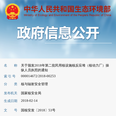
名 称
关于颁发2018年第二批民用核设施核反应堆（核动力厂）操
纵人员执照的通知
000014672/2018-00253
索 引 号
分 类
核与辐射安全管理
发布机关
国家核安全局
2018-02-14
生成日期
文 号
国核安发〔2018〕53号