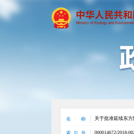
关于批准延续东方
名 称
000014672/2018-00
索 引 号