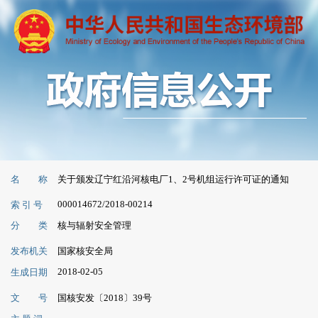
名 称
关于颁发辽宁红沿河核电厂1、2号机组运行许可证的通知
000014672/2018-00214
索 引 号
分 类
核与辐射安全管理
发布机关
国家核安全局
2018-02-05
生成日期
文 号
国核安发〔2018〕39号