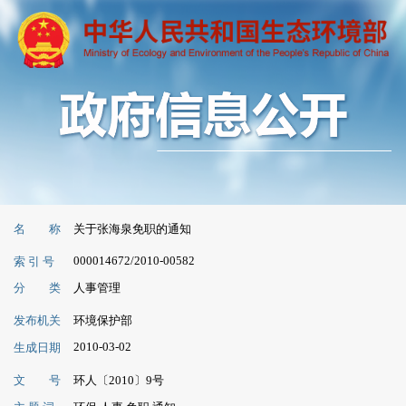
名 称
关于张海泉免职的通知
000014672/2010-00582
索 引 号
分 类
人事管理
发布机关
环境保护部
2010-03-02
生成日期
文 号
环人〔2010〕9号