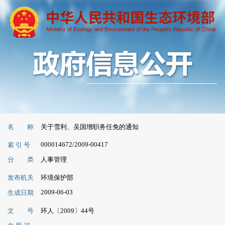
名 称
关于雪利、吴国增职务任免的通知
000014672/2009-00417
索 引 号
分 类
人事管理
发布机关
环境保护部
2009-06-03
生成日期
文 号
环人〔2009〕44号