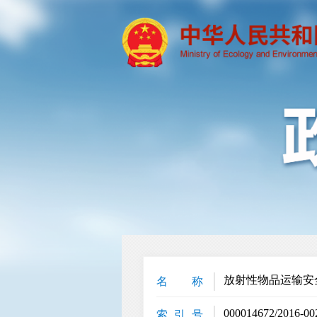
放射性物品运输安
名 称
000014672/2016-00
索 引 号