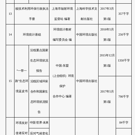
土壤污染防治行动计划研
王夏晖、陆军、李
6
中国环境出版
究
志涛 主编
周炳炎、王琪、于
7
固体废物鉴别原理与方法
中国环境出版
泓锦、郝雅琼 著
河南科学技
8
固体废物鉴别与管理
杨玉飞 主编
出版社
医疗废物非焚烧处理
蔡凌、孙阳昭、伉
9
设施运行管理与操作技术
沛崧、任志远、姜
中国环境出版
培训教程
晨 主编