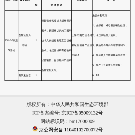
1kV<额定电压≤15kV
中压动力贯穿件
1．
2．
额定电压≤1kV
低压动力贯穿件
电气贯穿
3．
1E级
额定电压≤1kV
控制贯穿件
件
试
版权所有：中华人民共和国生态环境部
ICP备案编号:
京ICP备05009132号
网站标识码：bm17000009
京公网安备 11040102700072号
额定电压≤1kV
仪表贯穿件