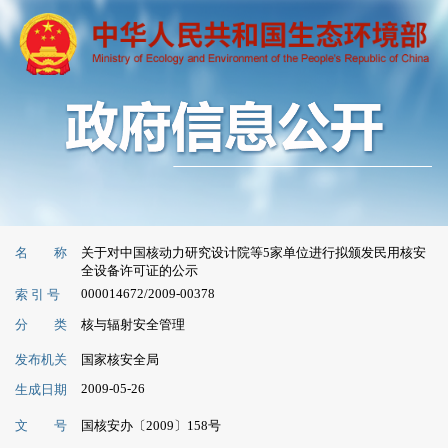
名 称
关于对中国核动力研究设计院等5家单位进行拟颁发民用核安
全设备许可证的公示
000014672/2009-00378
索 引 号
分 类
核与辐射安全管理
发布机关
国家核安全局
2009-05-26
生成日期
文 号
国核安办〔2009〕158号