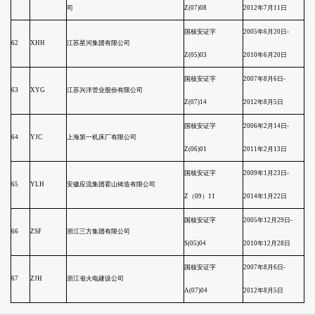
国核安证字
39
NCT
南京晨光东螺波纹管有限公司
Z(09)07
国核安证字
40
NPI
中国核动力研究设计院
S(06)02
41
NWV
苏州纽威阀门有限公司
国核安办[2007
国核安证字
42
QHF
秦皇岛核风设备有限公司
Z(07)03
国核安证字
43
SWC
上海电气核电设备有限公司
Z(07)10
国核安证字