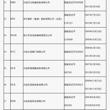
2
AHK
安徽电力建设第二工程公司
正在换证
国核安证字
3
APL
上海阿波罗机械制造有限公司
S(09)08
国核安证字
4
AGC
上海安德森· 格林伍德· 克罗斯比阀门
S(07)02
国核安证字
5
BKH
江苏标新久保田工业有限公司
Z(05)06
国核安证字
6
CHJ
四川三洲川化机核能设备制造有限公司
Z(07)12