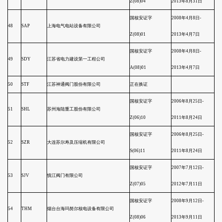
27
HEQ
哈电集团（秦皇岛）重型装备有限公司
国核安办[2008
28
HJH
甘肃中核嘉华核设备制造有限公司
正在换证
国核安证字
29
HYH
扬州华宇管件有限公司
Z(05)11
30
JHB
北京京城环保产业发展有限责任公司
国核安办[2008
国核安办
31
JEM
佳木斯电机股份有限公司
[2008]43
国核安证字
32
JHK
山西省电力公司电力建设四公司
A(07)05
国核安证字