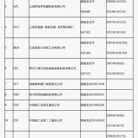
序号
申请代号
聘
用
单
位
许可证号或受
1
ADP
东方阿海珐核泵有限责任公司
国核安证字Z(0