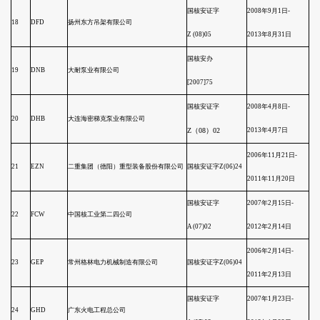
7
CFV
成都乘风阀门有限责任公司
国核安办[2007
8
CMC
四川村田机械制造有限公司
国核安办[2008
9
CNF
中国核工业第五建设公司
国核安办[2008
10
CNI
中国核工业第二三建设公司
国核安证字A(0
11
DRH
大连日立机械设备有限公司
国核安证字Z(0
国核安证字
12
DFN
东方锅炉（集团）股份有限公司（自贡）
Z (07)11