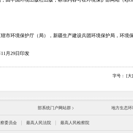
市环境保护厅（局），新疆生产建设兵团环境保护局，环境保
1月29日印发
字号：
[大
国防部
国家
部系统门户网站群
地方生态环
科学技术部
工业
公安部
民政
监察委员会
最高人民法院
最高人民检察院
财政部
人力