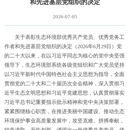
和先进基层党组织的决定
2026-07-05
关于表彰生态环境部优秀共产党员、优秀党务工
作者和先进基层党组织的决定（2026年6月29日）党
的二十大以来，在以习近平同志为核心的党中央坚强
领导下，生态环境部系统各级党组织和广大党员坚持
以习近平新时代中国特色社会主义思想为指导，全面
贯彻党的二十大和二十届历次全会精神，深入贯彻习
近平生态文明思想和习近平党建思想，认真贯彻落实
习近平总书记重要指示批示精神和党中央决策部署，
紧紧围绕核心职责，在推进美丽中国建设、推动生态
环境保护事业高质量发展中，攻坚克难、拼搏奉献，