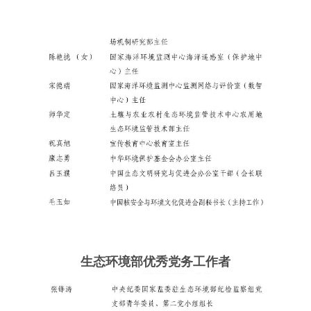
生态环境部优秀党务工作者