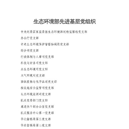
生态环境部先进基层党组织