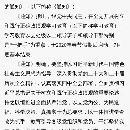
的通知》（以下简称《通知》）。
《通知》指出，经党中央同意，在全党开展树立
和践行正确政绩观学习教育（以下简称学习教育）。
学习教育以县处级以上领导班子和领导干部特别
是“一把手”为重点，于2026年春节假期后启动、7月
底基本结束。
《通知》明确，要坚持以习近平新时代中国特色
社会主义思想为指导，深入贯彻党的二十大和二十届
历次全会精神，认真落实四中全会部署，全面贯彻习
近平总书记关于树立和践行正确政绩观的重要论述，
持之以恒推进全面从严治党，以立党为公、为民造
福、科学决策、真抓实干为总要求，以一体推进学查
改为抓手，教育引导各级党组织和党员、干部坚持实