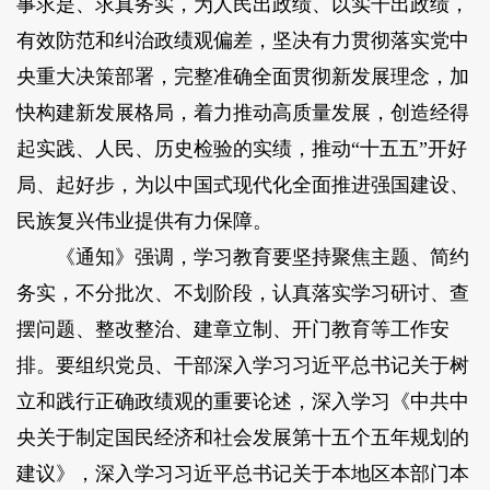
事求是、求真务实，为人民出政绩、以实干出政绩，
有效防范和纠治政绩观偏差，坚决有力贯彻落实党中
央重大决策部署，完整准确全面贯彻新发展理念，加
快构建新发展格局，着力推动高质量发展，创造经得
起实践、人民、历史检验的实绩，推动“十五五”开好
局、起好步，为以中国式现代化全面推进强国建设、
民族复兴伟业提供有力保障。
《通知》强调，学习教育要坚持聚焦主题、简约
务实，不分批次、不划阶段，认真落实学习研讨、查
摆问题、整改整治、建章立制、开门教育等工作安
排。要组织党员、干部深入学习习近平总书记关于树
立和践行正确政绩观的重要论述，深入学习《中共中
央关于制定国民经济和社会发展第十五个五年规划的
建议》，深入学习习近平总书记关于本地区本部门本