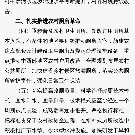
村生活污水垃圾治理水平有新提升，村容村貌持续改
善。
二、扎实推进农村厕所革命
（四）逐步普及农村卫生厕所。新改户用厕所基
本入院，有条件的地区要积极推动厕所入室，新建农
房应配套设计建设卫生厕所及粪污处理设施设备。重
点推动中西部地区农村户厕改造。合理规划布局农村
公共厕所，加快建设乡村景区旅游厕所，落实公共厕
所管护责任，强化日常卫生保洁。
（五）切实提高改厕质量。科学选择改厕技术模
式，宜水则水、宜旱则旱。技术模式应至少经过一个
周期试点试验，成熟后再逐步推开。严格执行标准，
把标准贯穿于农村改厕全过程。在水冲式厕所改造中
积极推广节水型、少水型水冲设施。加快研发干旱和