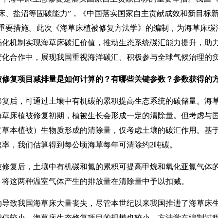
床、盐沼等固碳能力”，《中国落实国家自主贡献成效和新目标新
的重要措施。此次《海草床植被修复方法学》的编制，为海草床碳
场化机制实现海草床碳汇价值，推动生态系统碳汇能力提升，助
变化合作中，展现我国重视海洋碳汇、积极参与全球气候治理的
被修复项目减排量是如何计算的？有哪些关键参数？参数获得的
修复后，可通过土壤中有机碳的累积提高生态系统的碳储量。海
海草床植被修复初期，植被生长会形成一定的清除量。但考虑与
（草本植被）生物质形成的清除量，仅考虑土壤的碳汇作用。基
速率，我们估算得到每公顷海草每年可清除约2吨碳。
复后，土壤中有机碳和氮的累积可提高甲烷和氧化亚氮气体的
，将这两种温室气体产生的排放量在清除量中予以扣减。
致我国海草床大量丧失，尽管本世纪以来我国推进了海草床生
积仍较小，海草床生态修复项目的规模也较小。方法学在编制过