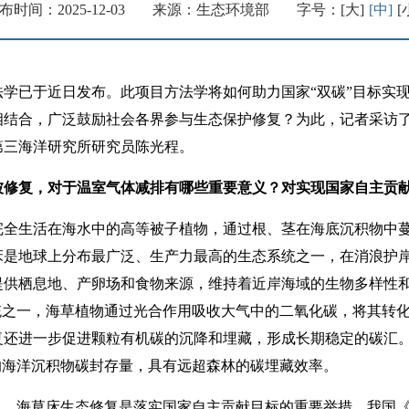
布时间：2025-12-03
来源：生态环境部
字号：
[大]
[中]
[
已于近日发布。此项目方法学将如何助力国家“双碳”目标实现
相结合，广泛鼓励社会各界参与生态保护修复？为此，记者采访
第三海洋研究所研究员陈光程。
修复，对于温室气体减排有哪些重要意义？对实现国家自主贡
完全生活在海水中的高等被子植物，通过根、茎在海底沉积物中蔓
床是地球上分布最广泛、生产力最高的生态系统之一，在消浪护
提供栖息地、产卵场和食物来源，维持着近岸海域的生物多样性
统之一，海草植物通过光合作用吸收大气中的二氧化碳，将其转
复还进一步促进颗粒有机碳的沉降和埋藏，形成长期稳定的碳汇
5%的海洋沉积物碳封存量，具有远超森林的碳埋藏效率。
海草床生态修复是落实国家自主贡献目标的重要举措。我国《2