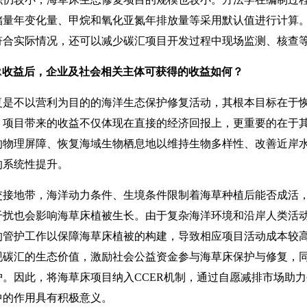
储量年变化量、甲烷和氧化亚氮年排放量等采用默认值进行计算
符合实际情况，还可以减少碳汇项目开发过程中现场监测、核查
R收益后，企业及社会相关主体可获得的收益如何？
复是不以营利为目的的海洋生态保护修复活动，其根本目标在于
，项目带来的收益不仅体现在直接的经济回报上，更重要的在于
的物理屏障、恢复海域生物栖息地以维持生物多样性、改善近岸
的系统性提升。
地带，海洋动力条件、生境条件限制着海草种植后能否成活，
干扰也会影响海草床植被生长。由于复杂海洋环境和沿岸人类活
的管护工作以保障海草床植被的构建，导致相应项目活动成本较
现碳汇的生态价值，激励社会公益资金参与海草床保护与修复，
。因此，将海草床项目纳入CCER机制，通过自愿减排市场助
中的作用具有积极意义。