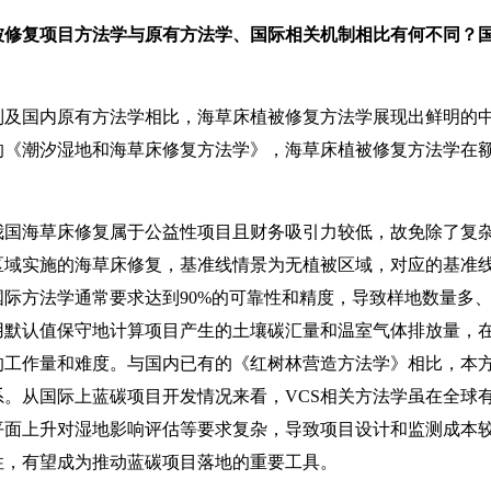
被修复项目方法学与原有方法学、国际相关机制相比有何不同？
制及国内原有方法学相比，海草床植被修复方法学展现出鲜明的
中的《潮汐湿地和海草床修复方法学》，海草床植被修复方法学在
海草床修复属于公益性项目且财务吸引力较低，故免除了复杂
区域实施的海草床修复，基准线情景为无植被区域，对应的基准
际方法学通常要求达到90%的可靠性和精度，导致样地数量多
用默认值保守地计算项目产生的土壤碳汇量和温室气体排放量，
的工作量和难度。与国内已有的《红树林营造方法学》相比，本
系。从国际上蓝碳项目开发情况来看，VCS相关方法学虽在全球
平面上升对湿地影响评估等要求复杂，导致项目设计和监测成本
性，有望成为推动蓝碳项目落地的重要工具。