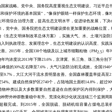
国家战略。
党中央、国务院高度重视生态文明建设。习近平总书
源和保护环境的基本国策”，“像保护眼睛一样保护生态环境，像
大环境综合治理力度，提高生态文明水平，促进绿色发展，下决
来，党中央、国务院把生态文明建设摆在更加重要的战略位置，纳
台《生态文明体制改革总体方案》，实施大气、水、土壤污染防
融入到执政理念、发展理念中，生态文明建设的认识高度、实践
善。
2015年，全国338个地级及以上城市细颗粒物（PM
）年
2.5
均浓度比2013年下降23.6%，京津冀、长三角、珠三角分别下降27.
值的30%左右降至7.6%，大气污染防治初见成效。全国194
至9.7%，大江大河干流水质明显改善。全国森林覆盖率提高至21.6
4%。建成自然保护区2740个，占陆地国土面积14.8%，超过
动植物种类以及大多数重要自然遗迹在自然保护区内得到保护，
种野外种群数量稳中有升。荒漠化和沙化状况连续三个监测周期
超额完成。
到2015年，全国脱硫、脱硝机组容量占煤电总装
放改造1.6亿千瓦。全国城市污水处理率提高到92%，城市建