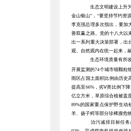
生态文明建设上升为
金山银山”，“要坚持节约资
李克强总理多次指出，要加
善双赢之路。党的十八大以
出一系列重大决策部署，出
观、自然观内在统一起来，
生态环境质量有所改
开展监测的74个城市细颗粒物年
雨区占国土面积比例由历史高峰
提高至66%，劣Ⅴ类比例下降
亿立方米，草原综合植被盖度5
89%的国家重点保护野生
羊、扬子鳄等部分珍稀濒危物
治污减排目标任务
92%，完成煤电机组超低排