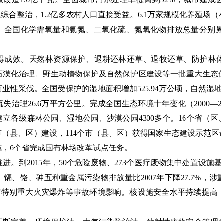
施环境综合整治，1.2亿多农村人口直接受益。6.1万家规模化养殖
，全国化学需氧量和氨氮、二氧化硫、氮氧化物排放总量分别累计下降
得成效。
天然林资源保护、退耕还林还草、退牧还草、防护林
石漠化治理、野生动植物保护及自然保护区建设等一批重大生态
性采伐。全国受保护的湿地面积增加525.94万公顷，自然湿地
失治理26.6万平方公里。完成全国生态环境十年变化（2000—
立各级森林公园、湿地公园、沙漠公园4300多个。16个省（区、
（县、区）建设，114个市（县、区）获得国家生态建设示范
施，6个省完成国有林场改革试点任务。
进。
到2015年，50个危险废物、273个医疗废物集中处置设施
镉、铬、砷五种重金属污染物排放量比2007年下降27.7%，
12”特别重大火灾爆炸等事故环境影响。核设施安全水平持续提