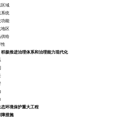
态区域
态系统
统功能
化地区
品供给
样性
，积极推进治理体系和治理能力
现代化
系
制
任
管
动
力
生态环境保护重大工程
保障措施