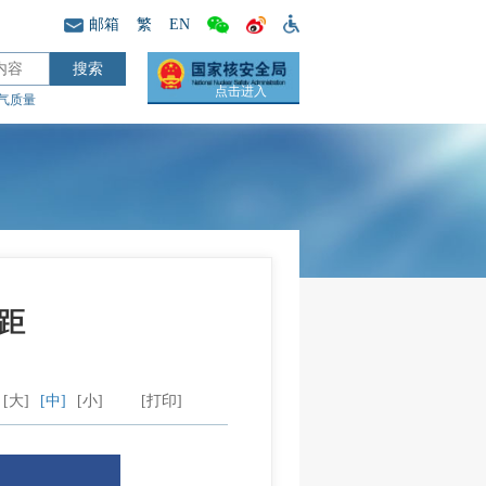
邮箱
繁
EN
点击进入
气质量
距
[大]
[中]
[小]
[打印]