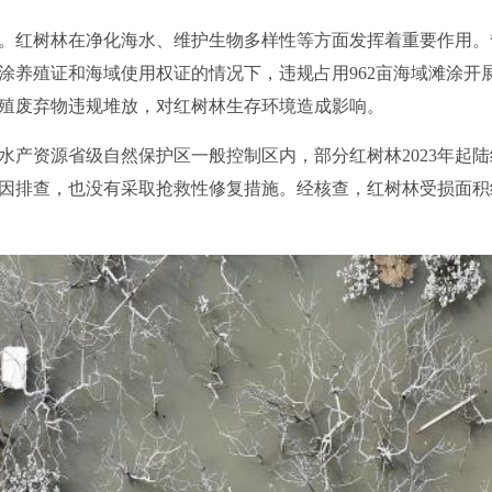
红树林在净化海水、维护生物多样性等方面发挥着重要作用。
涂养殖证和海域使用权证的情况下，违规占用962亩海域滩涂开展
殖废弃物违规堆放，对红树林生存环境造成影响。
资源省级自然保护区一般控制区内，部分红树林2023年起陆
因排查，也没有采取抢救性修复措施。经核查，红树林受损面积约