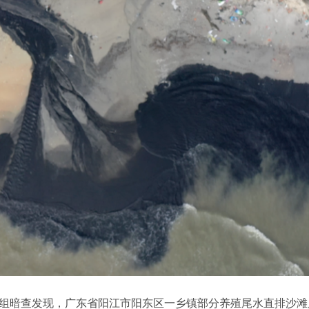
，督察组暗查发现，广东省阳江市阳东区一乡镇部分养殖尾水直排沙