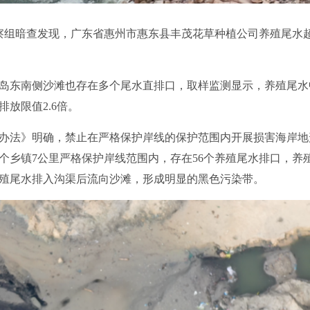
日，督察组暗查发现，广东省惠州市惠东县丰茂花草种植公司养殖尾
南侧沙滩也存在多个尾水直排口，取样监测显示，养殖尾水中总
放限值2.6倍。
法》明确，禁止在严格保护岸线的保护范围内开展损害海岸地
个乡镇7公里严格保护岸线范围内，存在56个养殖尾水排口，养
殖尾水排入沟渠后流向沙滩，形成明显的黑色污染带。