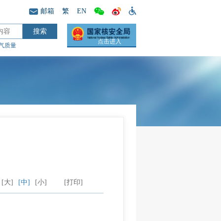
邮箱
繁
EN
点击进入
气质量
[大]
[中]
[小]
[打印]