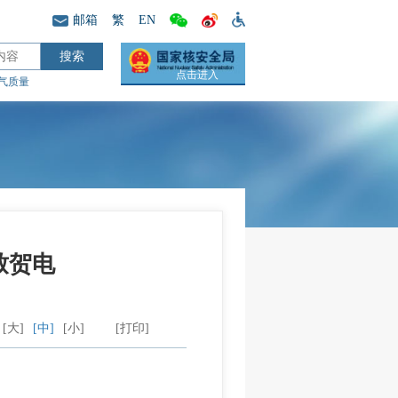
邮箱
繁
EN
点击进入
气质量
致贺电
[大]
[中]
[小]
[打印]