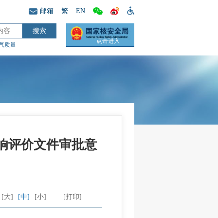
邮箱
繁
EN
点击进入
气质量
影响评价文件审批意
[大]
[中]
[小]
[打印]