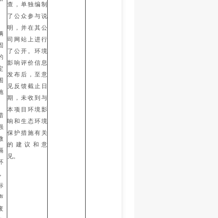
查，单独编制
了公众参与说
明，并在其公
辆
司网站上进行
固
了公开。环境
的
影响评价信息
定
发布后，至意
围
见反馈截止日
施
期，未收到与
本项目环境影
措
响和生态环境
强
保护措施有关
微
的建议和意
隔
见。
环
，
标
声
废