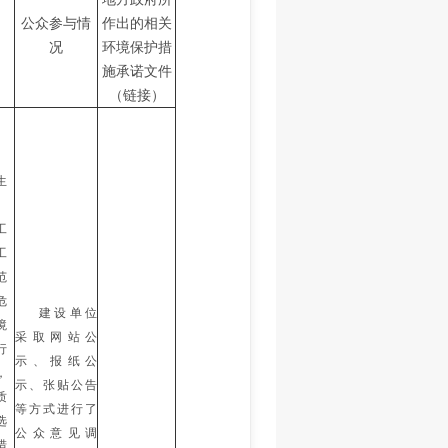
公众参与情
作出的相关
况
环境保护措
施承诺文件
（链接）
生
。
工
工
范
危
建设单位
境
采取网站公
行
示、报纸公
，
示、张贴公告
质
等方式进行了
选
公众意见调
措