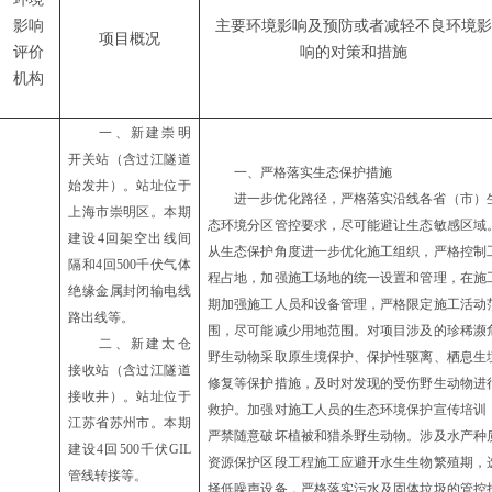
影响
主要环境影响及预防或者减轻不良环境影
项目概况
评价
响的对策和措施
机构
一、
新建崇明
开关站（含过江隧道
一、
严格落实生态保护措施
始发井）。站址位于
进一步优化路径，严格落实沿线各省（市）
上海市崇明区。本期
态环境分区管控要求，尽可能避让生态敏感区域
建设
4回架空出线间
从生态保护角度进一步优化施工组织，严格控制
隔和4回500千伏气体
程占地，加强施工场地的统一设置和管理，在施
绝缘金属封闭输电线
期加强施工人员和设备管理，严格限定施工活动
路出线等。
围，尽可能减少用地范围。对项目涉及的珍稀濒
二、
新建太仓
野生动物采取原生境保护、保护性驱离、栖息生
接收站（含过江隧道
修复等保护措施，及时对发现的受伤野生动物进
接收井）。站址位于
救护。加强对施工人员的生态环境保护宣传培训
江苏省苏州市。本期
严禁随意破坏植被和猎杀野生动物。涉及水产种
建设
4回500千伏GIL
资源保护区段工程施工应避开水生生物繁殖期，
管线转接等。
择低噪声设备，严格落实污水及固体垃圾的管控