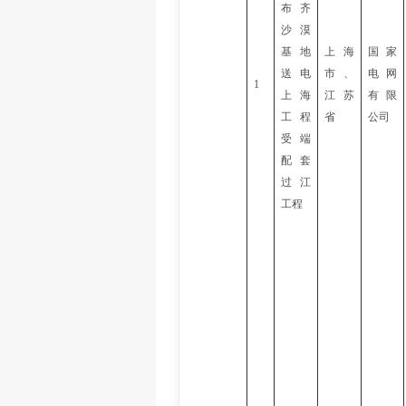
布齐
沙漠
基地
上海
国家
送电
市
、
电网
1
上海
江苏
有限
工程
省
公司
受端
配套
过江
工程