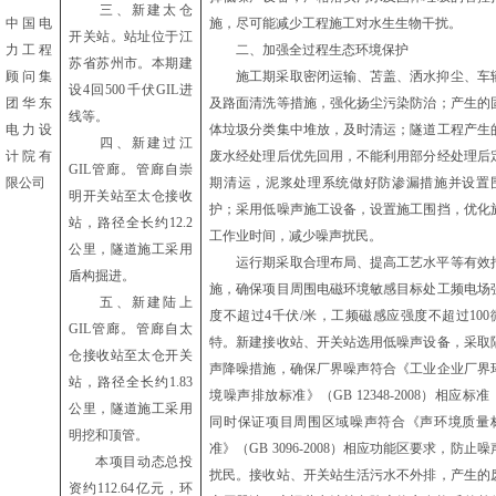
三、
新建太仓
中国电
施，尽可能减少工程施工对水生生物干扰。
开关站。站址位于江
力工程
二、
加强全过程生态环境保护
苏省苏州市。本期建
顾问集
施工期采取密闭运输、苫盖、洒水抑尘、车
设
4回500千伏GIL进
团
华东
及路面清洗等措施，强化扬尘污染防治；产生的
线等。
电力设
体垃圾分类集中堆放，及时清运；隧道工程产生
四、
新建过江
计院有
废水经处理后优先回用，不能利用部分经处理后
GIL管廊。管廊自崇
限公司
期清运，泥浆处理系统做好防渗漏措施并设置
明开关站至太仓接收
护；采用低噪声施工设备，设置施工围挡，优化
站，路径全长约12.2
工作业时间，减少噪声扰民。
公里，隧道施工采用
运行期采取合理布局、提高工艺水平等有效
盾构掘进。
施，确保项目周围电磁环境敏感目标处工频电场
五、
新建陆上
度不超过
4千伏/米，工频磁感应强度不超过100
GIL管廊。管廊自太
特。新建接收站、开关站选用低噪声设备，采取
仓接收站至太仓开关
声降噪措施，确保厂界噪声符合《工业企业厂界
站，路径全长约1.83
境噪声排放标准》（GB 12348-2008）相应标准
公里，隧道施工采用
同时保证项目周围区域噪声符合《声环境质量
明挖和顶管。
准》（GB 3096-2008）相应功能区要求，防止噪
本项目动态总投
扰民。接收站、开关站生活污水不外排，产生的
资约
112.64亿元，环