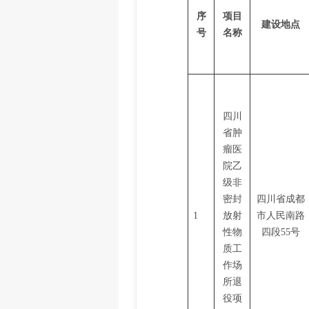
序
项目
建设地点
号
名称
四川
省肿
瘤医
院乙
级非
密封
四川省成都
1
放射
市人民南路
性物
四段
55号
质工
作场
所退
役项