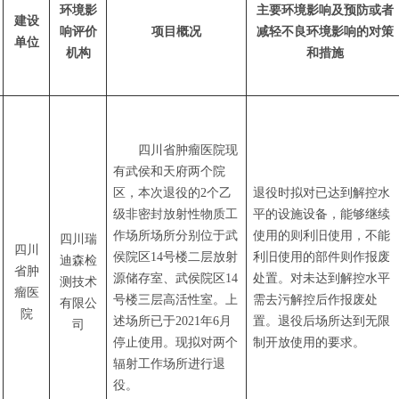
环境影
主要环境影响及预防或者
建设
响评价
项目概况
减轻不良环境影响的对策
单位
机构
和措施
四川省肿瘤医院现
有武侯和天府两个院
区，本次退役的
2个乙
退役时拟对已达到解控水
级非密封放射性物质工
平的设施设备，能够继续
作场所场所
分别位于武
使用的则利旧使用，不能
四川瑞
四川
侯院区
14号楼二层放射
利旧使用的部件则作报废
迪森检
省肿
源储存室、武侯院区14
处置。对未达到解控水平
测技术
瘤医
号楼三层高活性室。上
需去污解控后作报废处
有限公
院
述场所已于2021年6月
置。退役后场所达到无限
司
停止使用。现拟对两个
制开放使用的要求。
辐射工作场所进行退
役。