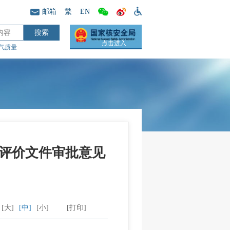
邮箱
繁
EN
点击进入
气质量
响评价文件审批意见
[大]
[中]
[小]
[打印]