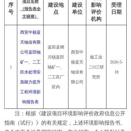
项目名称
序
建设地
建设
影响
受理
（报告表全
号
点
单位
评价
日期
文链接）
机构
西安中核蓝
天铀业有限
蓝田县辋
公司蓝田铀
西安中
川镇蓝田
核工业
矿一、二工
核蓝天
202
6
-
5
-
1
铀矿一、
二
O三研
区水处理应
铀业有
18
二工区厂
究所
急能力提升
限公司
区内
工程环境影
响报告表
注：根据《建设项目环境影响评价政府信息公开
指南（试行）》的有关规定，上述环境影响报告书、