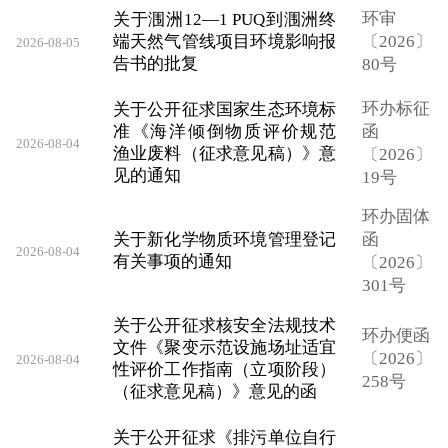
环审
关于涠洲12—1 PUQ到涠洲终
端天然气管线项目环境影响报
〔2026〕
2026-08-05
告书的批复
80号
环办标征
关于公开征求国家生态环境标
准《海洋倾倒物质评价规范
函
2026-08-04
渔业废料（征求意见稿）》意
〔2026〕
见的通知
19号
环办固体
关于新化学物质环境管理登记
函
2026-08-04
有关事项的通知
〔2026〕
301号
关于公开征求核安全法规技术
环办便函
文件《聚变示范设施场址适宜
〔2026〕
2026-08-04
性评价工作指南（立项阶段）
258号
（征求意见稿）》意见的函
关于公开征求《排污单位自行