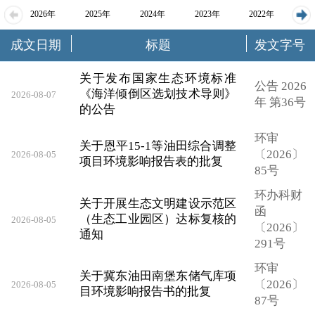
2026年
2025年
2024年
2023年
2022年
成文日期
标题
发文字号
2021年
2020年
2019年
2018年
关于发布国家生态环境标准
公告 2026
《海洋倾倒区选划技术导则》
2026-08-07
年 第36号
的公告
环审
关于恩平15-1等油田综合调整
〔2026〕
2026-08-05
项目环境影响报告表的批复
85号
环办科财
关于开展生态文明建设示范区
函
（生态工业园区）达标复核的
2026-08-05
〔2026〕
通知
291号
环审
关于冀东油田南堡东储气库项
〔2026〕
2026-08-05
目环境影响报告书的批复
87号